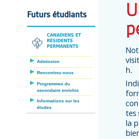
U
Futurs étudiants
p
CANADIENS ET
RÉSIDENTS
PERMANENTS
Not
vis
Admission
h.
Rencontrez-nous
Ind
Programmes du
secondaire enrichis
for
con
Informations sur les
études
tes
la 
bien