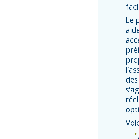
fac
Le 
aid
acc
pré
prop
l’a
des
s’a
réc
opt
Voi