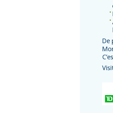
De 
Mon
C’e
Vis