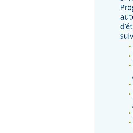
Pro
aut
d’é
suiv