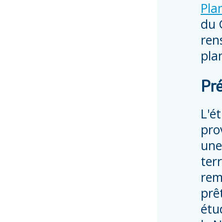
Pla
du 
ren
pla
Pr
L'é
pro
une
ter
rem
prêt
étu