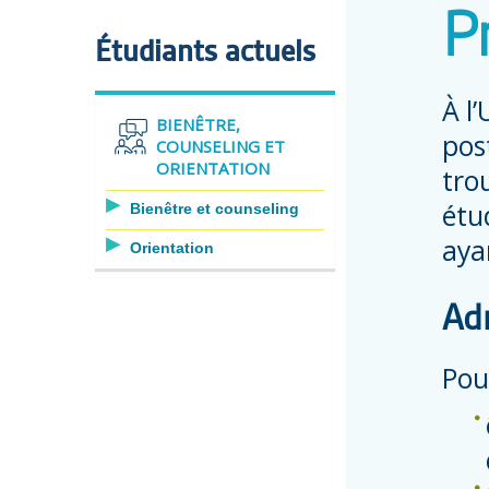
P
Étudiants actuels
À l
BIENÊTRE,
pos
COUNSELING ET
ORIENTATION
tro
étu
Bienêtre et counseling
aya
Orientation
Adm
Pou