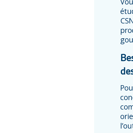
Vou
étu
CSN
pro
gou
Be
des
Pou
con
com
ori
l’ou