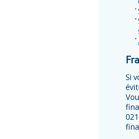
Fra
Si 
évi
Vou
fin
021
fin