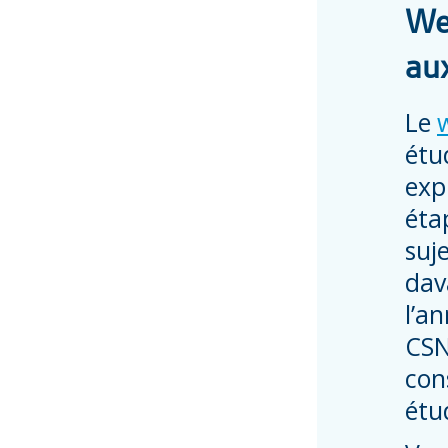
Web
au
Le
étu
exp
éta
suj
dav
l’a
CSN
con
étu