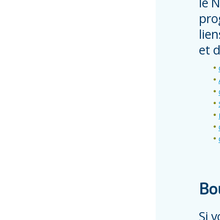
le 
pro
lie
et 
Bo
Si 