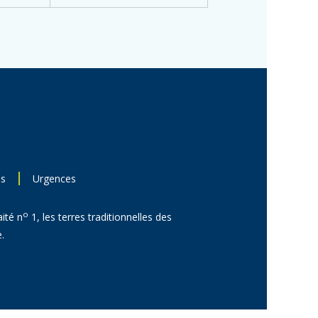
ns
Urgences
o
aité n
1, les terres traditionnelles des
.