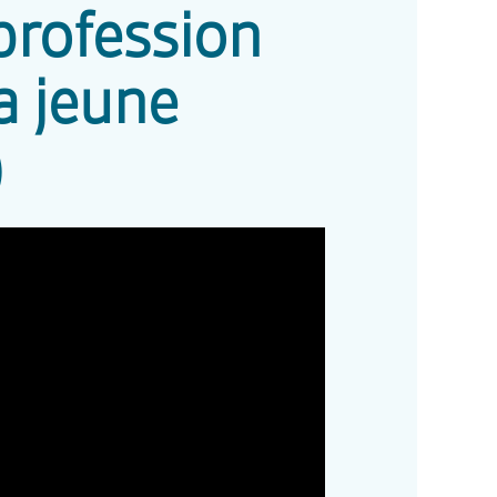
 profession
a jeune
)