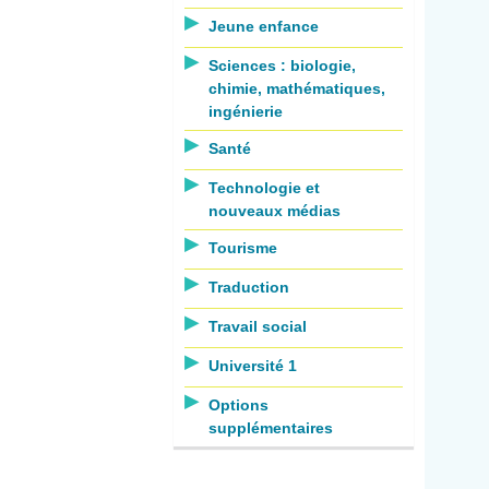
Jeune enfance
Sciences : biologie,
chimie, mathématiques,
ingénierie
Santé
Technologie et
nouveaux médias
Tourisme
Traduction
Travail social
Université 1
Options
supplémentaires