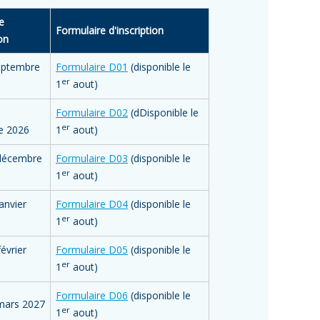
e
Formulaire d'inscription
ion
eptembre
Formulaire D01
(disponible le
er
1
aout)
Formulaire D02
(dDisponible le
er
e 2026
1
aout)
 décembre
Formulaire D03
(disponible le
er
1
aout)
anvier
Formulaire D04
(disponible le
er
1
aout)
évrier
Formulaire D05
(disponible le
er
1
aout)
Formulaire D06
(disponible le
mars 2027
er
1
aout)