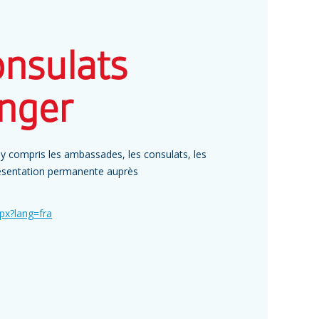
nsulats
anger
y compris les ambassades, les consulats, les
résentation permanente auprès
spx?lang=fra