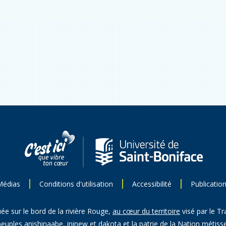
Médias
Conditions d'utilisation
Accessibilité
Publicatio
uée sur le bord de la rivière Rouge,
au cœur du territoire
visé par le Tr
peuples anishinaabe, ininew et dakota et la patrie de la Nation métisse