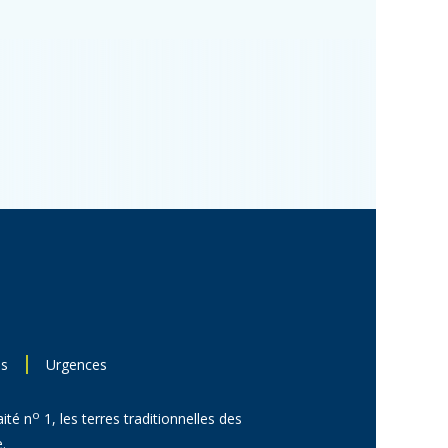
ns
Urgences
o
aité n
1, les terres traditionnelles des
.