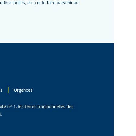
iovisuelles, etc.) et le faire parvenir au
ns
Urgences
o
aité n
1, les terres traditionnelles des
.