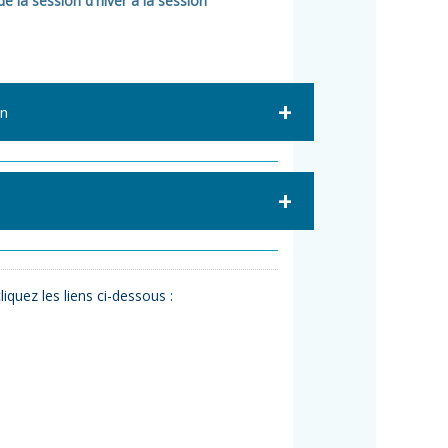
e la session d'hiver à la session
on
quez les liens ci-dessous :
net)