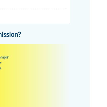
net)
isation Marketing-Multimédia
n administration des affaires
ission?
isation Marketing-Multimédia
n administration des affaires
mplir
e
?
suivent les mêmes dates limites que les