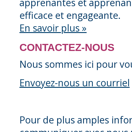
d’inscription. Une fo
apprenantes et apprenan
payée et soumise, vo
efficace et engageante.
confirmation contena
En savoir plus »
entrevue de placement
CONTACTEZ-NOUS
calendrier en ligne a
Nous sommes ici pour vou
Réservez votre entr
sélectionnant la date 
Envoyez-nous un courriel
options disponibles
Soyez prêt à recevoir
choisies pour votre 
Pour de plus amples infor