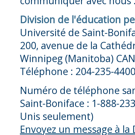
communiquer avec nous 
IMPORTANT : Une entr
conduite SEULEMENT un
Division de l'éducation 
soumis votre inscripti
Université de Saint-Bonif
inconnu), que vous ave
200, avenue de la Cathéd
vous avez pris rendez-
Winnipeg (Manitoba) CA
entrevue de placement
Téléphone : 204-235-440
N’attendez pas pour ré
Numéro de téléphone sans
placement! Nous vous
Saint-Boniface : 1-888-23
réserver votre créneau 
Unis seulement)
votre inscription si vo
Envoyez un message à la