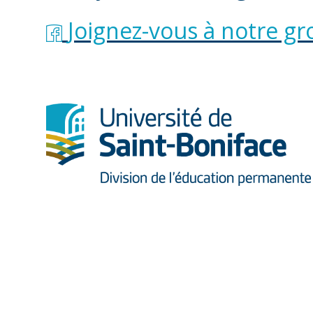
inconnu. Nos offres de
Joignez-vous à notre g
donnée dépendent du n
nous devons donc conna
que possible.
J’AI CLIQUÉ SUR L
UNE ENTREVUE DE 
VOIS AUCUNE DISPO
FAIRE?
Revérifiez plus tard o