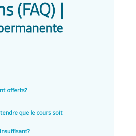
ns (FAQ) |
n permanente
nt offerts?
ttendre que le cours soit
insuffisant?