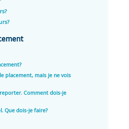
?
rs?
urs?
acement
acement?
 de placement, mais je ne vois
le reporter. Comment dois-je
l. Que dois-je faire?