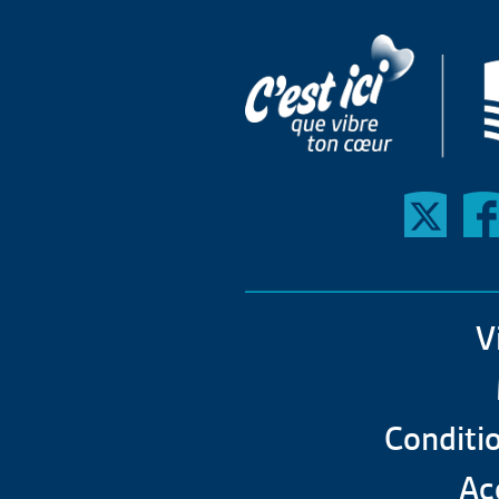
V
Conditio
Acc