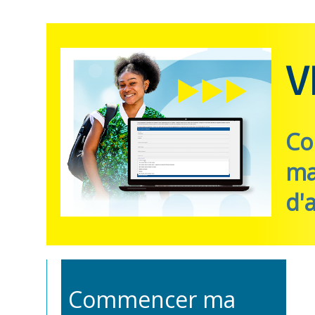
V
Co
ma
d'
Commencer ma