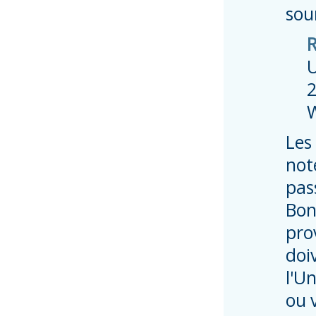
sou
R
U
2
Les
note
pas
Bon
pro
doi
l'U
ou 