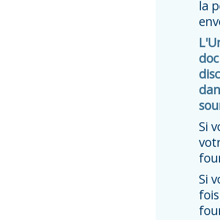
la 
env
L'U
doc
dis
dan
sou
Si 
vot
fou
Si 
foi
fou