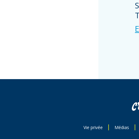
S
T
E
Vie privée
Médias