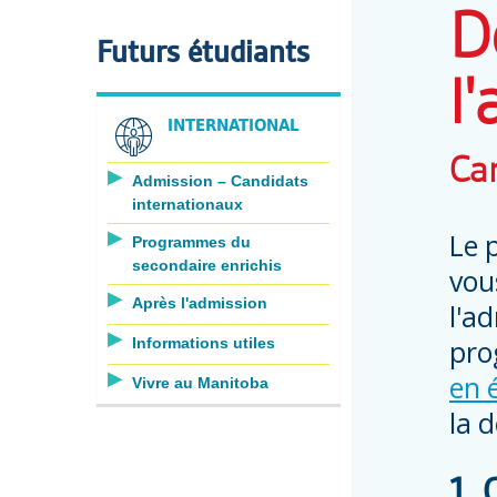
D
Futurs étudiants
l
INTERNATIONAL
Ca
Admission – Candidats
internationaux
Le 
Programmes du
secondaire enrichis
vou
Après l'admission
l'a
pro
Informations utiles
en 
Vivre au Manitoba
la 
1.