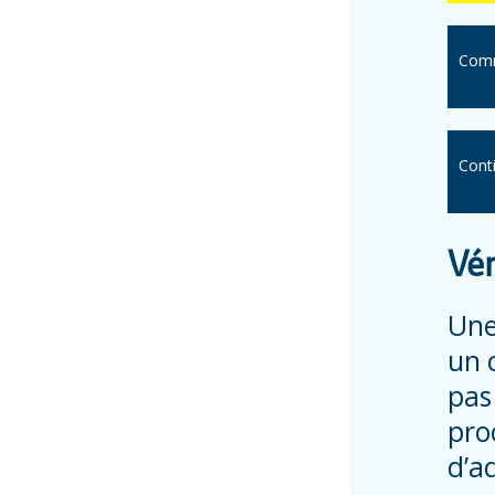
Comm
Cont
Vér
Une
un 
pas
pro
d’a