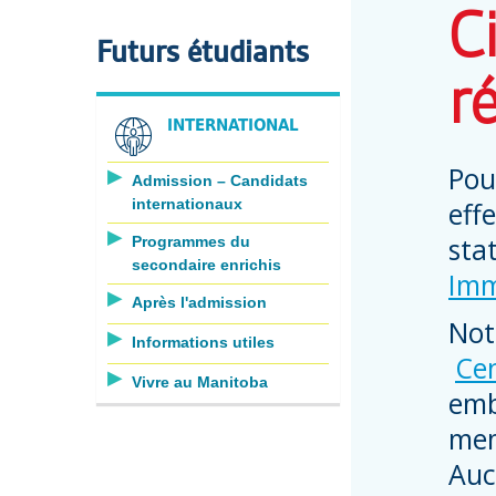
C
Futurs étudiants
r
INTERNATIONAL
Pou
Admission – Candidats
internationaux
eff
sta
Programmes du
secondaire enrichis
Imm
Après l'admission
Not
Informations utiles
Cen
Vivre au Manitoba
emb
mem
Auc