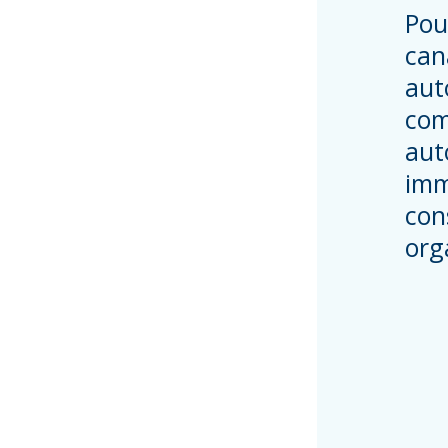
Pou
can
aut
com
auto
imm
con
org