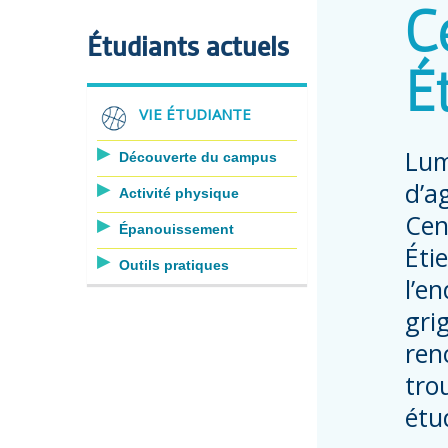
C
Étudiants actuels
É
VIE ÉTUDIANTE
Lum
Découverte du campus
d’a
Activité physique
Cen
Épanouissement
Éti
Outils pratiques
l’en
grig
ren
tro
étu