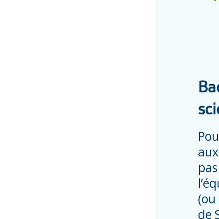
Bac
sci
Pou
auxi
pas
l’é
(ou
de 