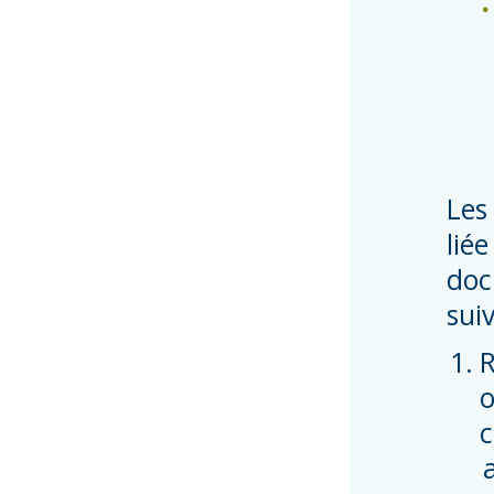
Les
lié
doc
sui
R
o
c