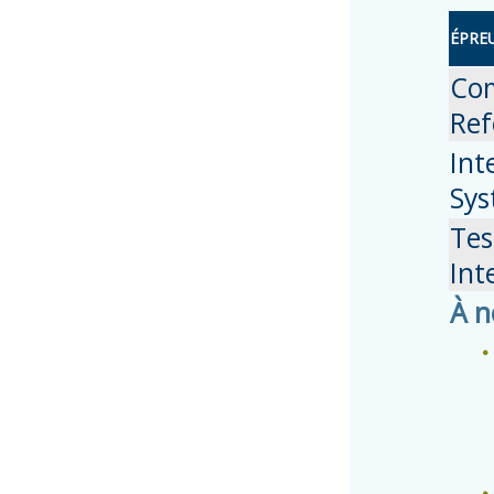
ÉPRE
Co
Ref
Int
Sys
Tes
Int
À n