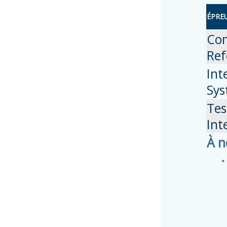
ÉPRE
Co
Ref
Int
Sys
Tes
Int
À n