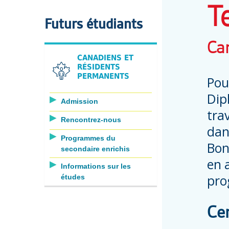
T
Futurs étudiants
Ca
CANADIENS ET
RÉSIDENTS
PERMANENTS
Pou
Dip
Admission
trav
Rencontrez-nous
dan
Programmes du
Bon
secondaire enrichis
en 
Informations sur les
pro
études
Cer