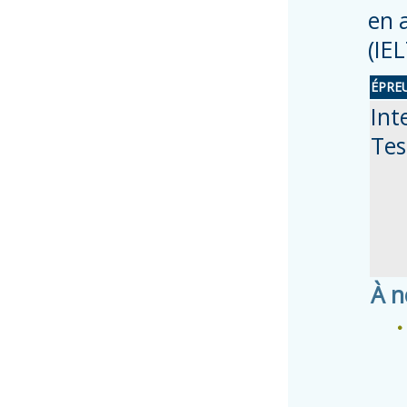
en 
(IE
ÉPRE
Int
Tes
À n