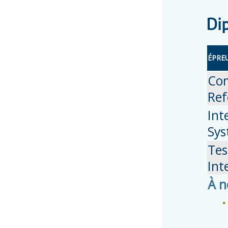
Di
ÉPRE
Co
Ref
Int
Sys
Tes
Int
À n