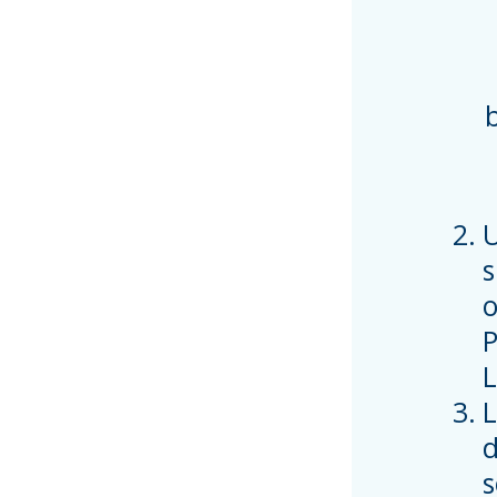
U
s
o
P
L
L
d
s