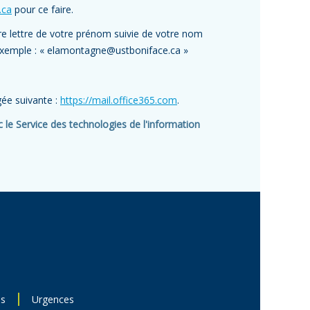
.ca
pour ce faire.
re lettre de votre prénom suivie de votre nom
r exemple : « elamontagne@ustboniface.ca »
gée suivante :
https://mail.office365.com
.
le Service des technologies de l'information
ns
Urgences