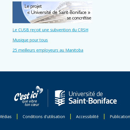
Le CUSB reçoit une subvention du CRSH
Musique pour tous
25 meilleurs employeurs au Manitoba
Médias
Conditions d'utilisation
Accessibilité
Publicatio