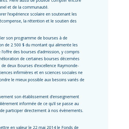
diants. Fière aussi de pouvoir compter encore
onnel et de la communauté.
rer l’expérience scolaire en soutenant les
écompense, la rétention et le soutien des
nifier son programme de bourses à de
ion de 2 500 $ du montant qui alimente les
e l’offre des bourses d’admission, y compris
amélioration de certaines bourses décernées
ion de deux Bourses d’excellence Raymonde-
ences infirmières et en sciences sociales ne
ondre le mieux possible aux besoins variés de
ivement son établissement d’enseignement
ièrement informée de ce qu’il se passe au
s de participer directement à nos évènements.
ettre en valeur le 22 mai 2014 le Fonds de