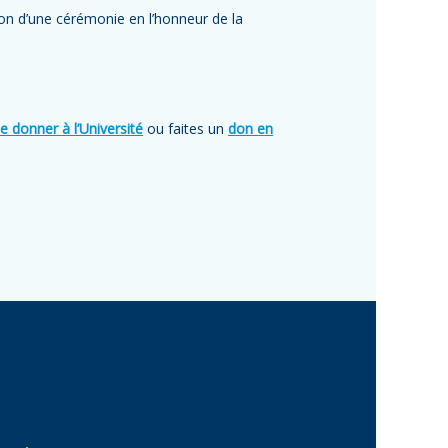
ion d’une cérémonie en l’honneur de la
e donner à l’Université
ou faites un
don en