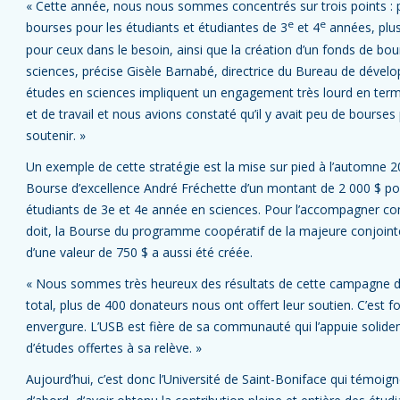
« Cette année, nous nous sommes concentrés sur trois points : 
e
e
bourses pour les étudiants et étudiantes de 3
et 4
années, plu
pour ceux dans le besoin, ainsi que la création d’un fonds de bo
sciences, précise Gisèle Barnabé, directrice du Bureau de dével
études en sciences impliquent un engagement très lourd en ter
et de travail et nous avions constaté qu’il y avait peu de bourses
soutenir. »
Un exemple de cette stratégie est la mise sur pied à l’automne 2
Bourse d’excellence André Fréchette d’un montant de 2 000 $ po
étudiants de 3e et 4e année en sciences. Pour l’accompagner co
doit, la Bourse du programme coopératif de la majeure conjoint
d’une valeur de 750 $ a aussi été créée.
« Nous sommes très heureux des résultats de cette campagne d
total, plus de 400 donateurs nous ont offert leur soutien. C’est
envergure. L’USB est fière de sa communauté qui l’appuie solide
d’études offertes à sa relève. »
Aujourd’hui, c’est donc l’Université de Saint-Boniface qui témoign