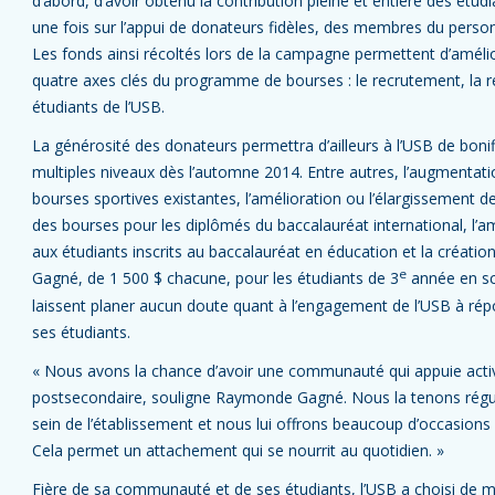
d’abord, d’avoir obtenu la contribution pleine et entière des étu
une fois sur l’appui de donateurs fidèles, des membres du pers
Les fonds ainsi récoltés lors de la campagne permettent d’amélio
quatre axes clés du programme de bourses : le recrutement, la r
étudiants de l’USB.
La générosité des donateurs permettra d’ailleurs à l’USB de bo
multiples niveaux dès l’automne 2014. Entre autres, l’augmentat
bourses sportives existantes, l’amélioration ou l’élargissement d
des bourses pour les diplômés du baccalauréat international, l’
aux étudiants inscrits au baccalauréat en éducation et la créat
e
Gagné, de 1 500 $ chacune, pour les étudiants de 3
année en sci
laissent planer aucun doute quant à l’engagement de l’USB à rép
ses étudiants.
« Nous avons la chance d’avoir une communauté qui appuie act
postsecondaire, souligne Raymonde Gagné. Nous la tenons régul
sein de l’établissement et nous lui offrons beaucoup d’occasion
Cela permet un attachement qui se nourrit au quotidien. »
Fière de sa communauté et de ses étudiants, l’USB a choisi de m