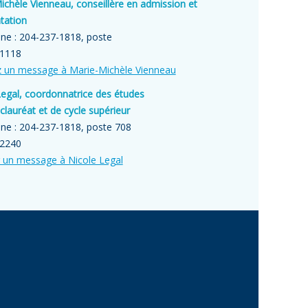
ichèle Vienneau, conseillère en admission et
tation
ne : 204-237-1818, poste
 1118
 un message à Marie-Michèle Vienneau
Legal, coordonnatrice des études
lauréat et de cycle supérieur
ne : 204-237-1818, poste 708
 2240
 un message à Nicole Legal