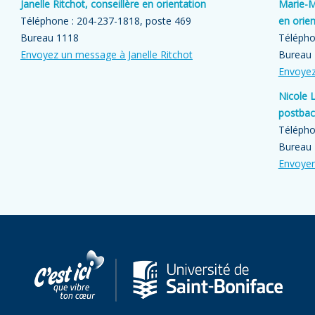
Janelle Ritchot, conseillère en orientation
Marie-M
Téléphone : 204-237-1818, poste 469
en orien
Bureau 1118
Télépho
Envoyez un message à Janelle Ritchot
Bureau
Envoyez
Nicole 
postbacc
Télépho
Bureau
Envoyer