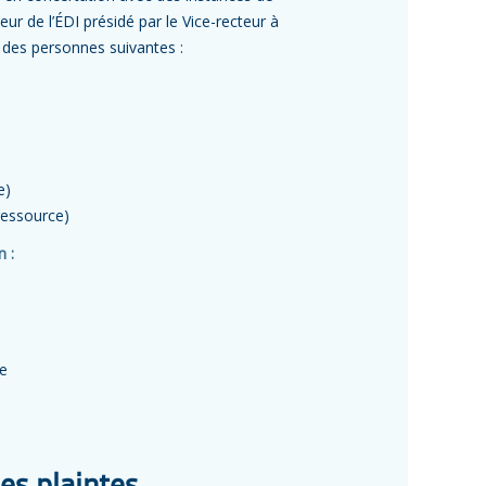
ur de l’ÉDI présidé par le Vice-recteur à
 des personnes suivantes :
e)
ressource)
 :
re