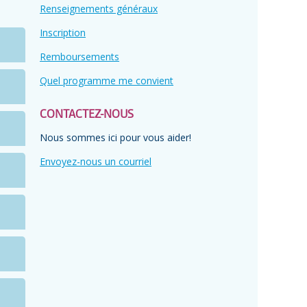
Renseignements généraux
Inscription
Remboursements
Quel programme me convient
CONTACTEZ-NOUS
Nous sommes ici pour vous aider!
 à
Envoyez-nous un courriel
le
s
de
rs
es
s!
l
et
le