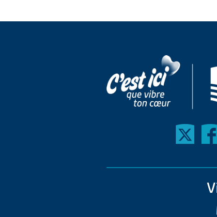
Collection À Vous!
Vidéoconférences sur l
Initiation à la langue fr
Ressources en français 
Formation offerte sur
Français pour fonctionn
Service d'évaluation d
Perfectionnement du fr
Renseignements génér
Anglais langue addition
Inscription
FIT et Mini-FIT
Foire aux questions (FA
V
Espagnol