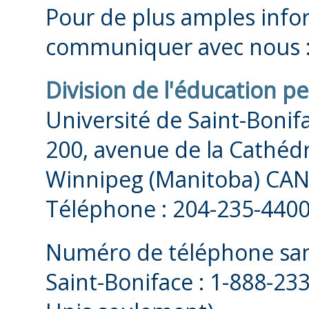
abstrait, concret et te
Pour de plus amples infor
Hiver
la grammaire et de la 
communiquer avec nous 
adapterez aussi votre 
Date à déterminier.
Division de l'éducation 
différents registres de
Université de Saint-Bonif
ALA 2 et ALA 4 : Horai
200, avenue de la Cathéd
Winnipeg (Manitoba) CA
ALA 1 et ALA 2 se ter
Période
Téléphone : 204-235-440
compétences à l’interne
d'inscription débute
examen, vous pourrez v
Numéro de téléphone sans
:
prochain cours. ALA 3 e
Saint-Boniface : 1-888-23
À déterminier
Academic
de l’Internat