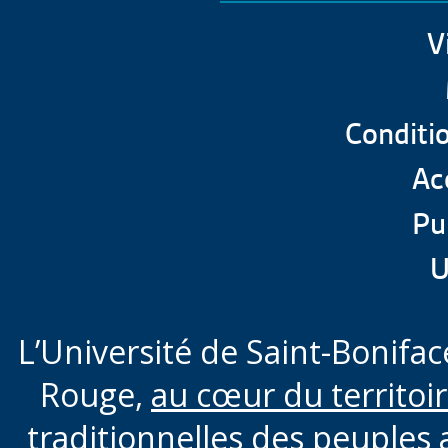
FIT et Mini-FIT
Foire aux questions (FA
V
Espagnol
Conditio
Formation taillée sur 
Acc
Pu
U
L’Université de Saint-Boniface
Rouge,
au cœur du territoi
traditionnelles des peuples 