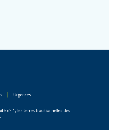
ns
Urgences
o
aité n
1, les terres traditionnelles des
.