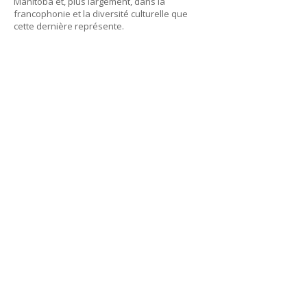
Manitoba et, plus largement, dans la
francophonie et la diversité culturelle que
cette dernière représente.
Les programmes de baccalauréat offerts par
la Faculté d'éducation sont conformes aux
exigences du ministère Éducation et
Formation du gouvernement du Manitoba et
permettent l'admissibilité au brevet
d'enseignement du Manitoba.
Université de Saint-Boniface
200, avenue de la Cathédrale
Winnipeg (Manitoba)
R2H 0H7