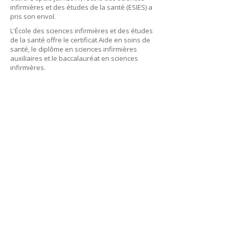
infirmières et des études de la santé (ESIES) a
pris son envol.
L'École des sciences infirmières et des études
de la santé offre le certificat Aide en soins de
santé, le diplôme en sciences infirmières
auxiliaires et le baccalauréat en sciences
infirmières.
Université de Saint-Boniface
200, avenue de la Cathédrale
Winnipeg (Manitoba)
R2H 0H7
Téléphone : 204-235-4408
Sans frais : 1-888-233-5112