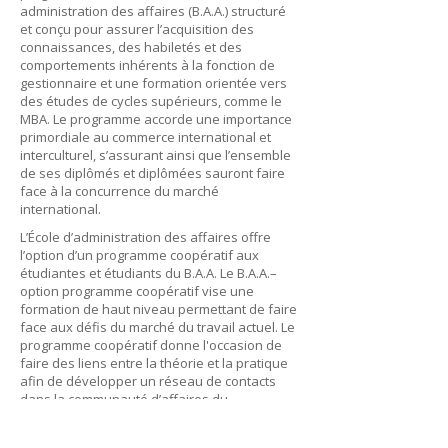
administration des affaires (B.A.A.) structuré
et conçu pour assurer l’acquisition des
connaissances, des habiletés et des
comportements inhérents à la fonction de
gestionnaire et une formation orientée vers
des études de cycles supérieurs, comme le
MBA. Le programme accorde une importance
primordiale au commerce international et
interculturel, s’assurant ainsi que l’ensemble
de ses diplômés et diplômées sauront faire
face à la concurrence du marché
international.
L’École d’administration des affaires offre
l’option d’un programme coopératif aux
étudiantes et étudiants du B.A.A. Le B.A.A.–
option programme coopératif vise une
formation de haut niveau permettant de faire
face aux défis du marché du travail actuel. Le
programme coopératif donne l'occasion de
faire des liens entre la théorie et la pratique
afin de développer un réseau de contacts
dans la communauté d’affaires du
Manitoba. Une meilleure compréhension des
exigences du monde des affaires et, plus