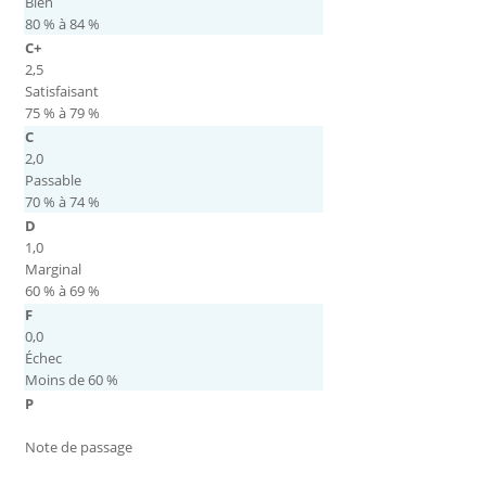
Bien
80 % à 84 %
C+
2,5
Satisfaisant
75 % à 79 %
C
2,0
Passable
70 % à 74 %
D
1,0
Marginal
60 % à 69 %
F
0,0
Échec
Moins de 60 %
P
Note de passage