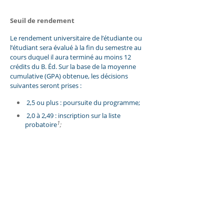
Seuil de rendement
Le rendement universitaire de l’étudiante ou
l’étudiant sera évalué à la fin du semestre au
cours duquel il aura terminé au moins 12
crédits du B. Éd. Sur la base de la moyenne
cumulative (GPA) obtenue, les décisions
suivantes seront prises :
2,5 ou plus : poursuite du programme;
2,0 à 2,49 : inscription sur la liste
1
probatoire
;
1,99 : retrait obligatoire du programme.
Note :
1. Voir la section «
Probation académique
» des
Règlements de la Faculté d’éducation à ce sujet.
3.6 Conditions d'obtention de
diplôme