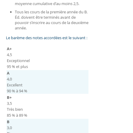
moyenne cumulative d’au moins 2,5.
Tous les cours de la première année du B.
Éd. doivent être terminés avant de
pouvoir s’inscrire au cours de la deuxième
année.
Le barème des notes accordées est le suivant :
A+
4,5
Exceptionnel
95 % et plus
A
4,0
Excellent
90 % à 94 %
B+
3,5
Très bien
85 % à 89 %
B
3,0