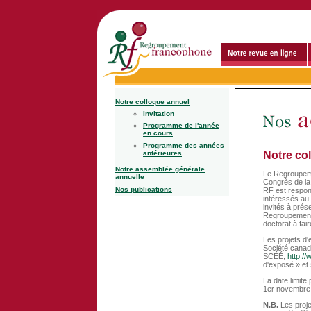
Notre colloque annuel
Invitation
Programme de l'année
en cours
Programme des années
antérieures
Notre co
Notre assemblée générale
Le Regroupeme
annuelle
Congrès de la 
Nos publications
RF est respon
intéressés au 
invités à prés
Regroupement 
doctorat à fa
Les projets d'
Société canadi
SCÉÉ,
http:/
d'exposé » et 
La date limite
1er novembre
N.B.
Les projet