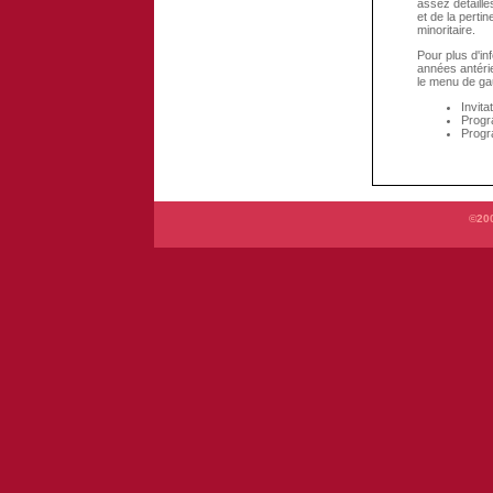
assez détaillé
et de la perti
minoritaire.
Pour plus d'i
années antérie
le menu de ga
Invita
Progr
Progr
©200