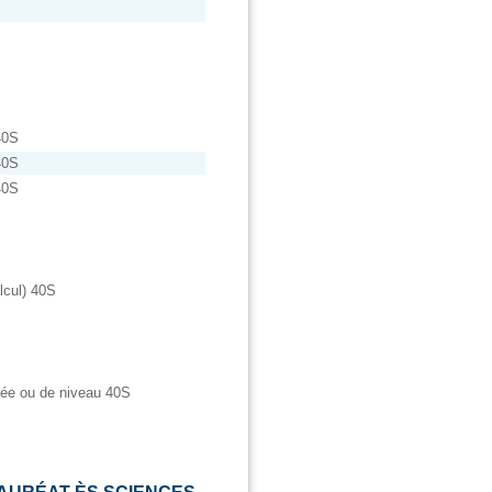
40S
40S
40S
lcul) 40S
ée ou de niveau 40S