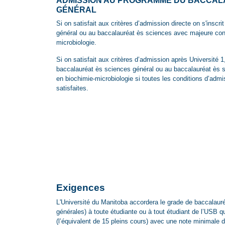
ADMISSION AU PROGRAMME DU BACCAL
GÉNÉRAL
Si on satisfait aux critères d’admission directe on s'inscr
général ou au baccalauréat ès sciences avec majeure conj
microbiologie.
Si on satisfait aux critères d’admission après Université 1,
baccalauréat ès sciences général ou au baccalauréat ès 
en biochimie-microbiologie si toutes les conditions d’ad
satisfaites.
Exigences
L'Université du Manitoba accordera le grade de baccalaur
générales) à toute étudiante ou à tout étudiant de l’USB q
(l’équivalent de 15 pleins cours) avec une note minimale