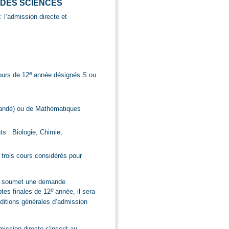
 DES SCIENCES
: l’admission directe et
e
ours de 12
année désignés S ou
andé) ou de Mathématiques
s : Biologie, Chimie,
trois cours considérés pour
at soumet une demande
e
otes finales de 12
année, il sera
ditions générales d’admission
ission directe s'inscrit au