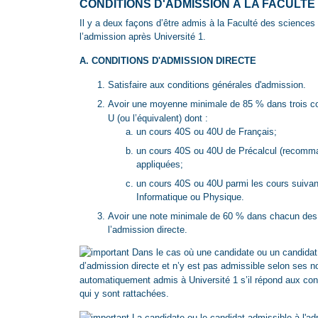
CONDITIONS D'ADMISSION À LA FACULTÉ
Il y a deux façons d’être admis à la Faculté des sciences 
l’admission après Université 1.
A. CONDITIONS D'ADMISSION DIRECTE
Satisfaire aux conditions générales d'admission.
Avoir une moyenne minimale de 85 % dans trois c
U (ou l’équivalent) dont :
un cours 40S ou 40U de Français;
un cours 40S ou 40U de Précalcul (recomm
appliquées;
un cours 40S ou 40U parmi les cours suivant
Informatique ou Physique.
Avoir une note minimale de 60 % dans chacun des 
l’admission directe.
Dans le cas où une candidate ou un candid
d’admission directe et n’y est pas admissible selon ses n
automatiquement admis à Université 1 s’il répond aux con
qui y sont rattachées.
La candidate ou le candidat admissible à l'adm