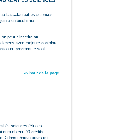
AURÉAT ÈS SCIENCES
it au baccalauréat ès sciences
ointe en biochimie-
 on peut s'inscrire au
sciences avec majeure conjointe
mission au programme sont
haut de la page
éat ès sciences (études
ui aura obtenu 90 crédits
 de D dans chaque cours qui