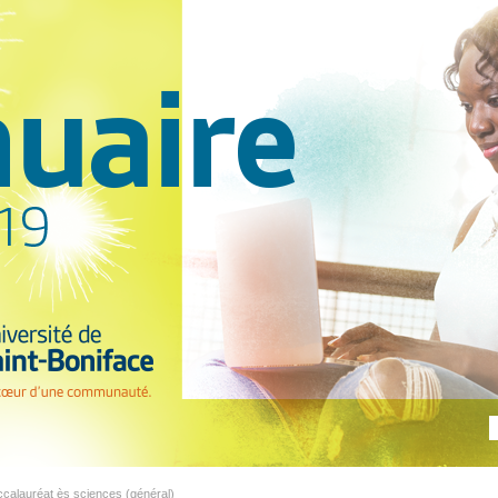
ccalauréat ès sciences (général)