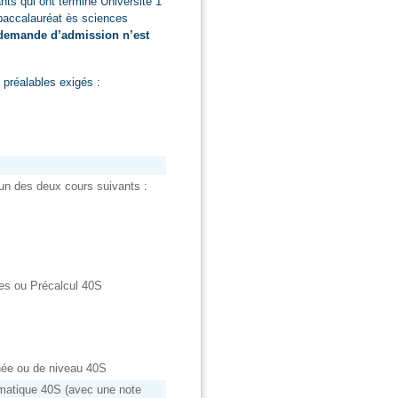
ants qui ont terminé Université 1
 baccalauréat ès sciences
demande d’admission n’est
 préalables exigés :
un des deux cours suivants :
es ou Précalcul 40S
ée ou de niveau 40S
rmatique 40S (avec une note