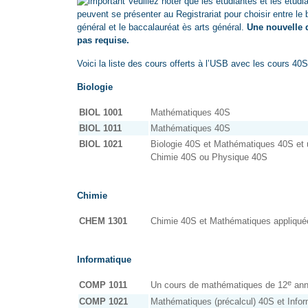
Veuillez noter que les étudiantes et les étudi
peuvent se présenter au Registrariat pour choisir entre le
général et le baccalauréat ès arts général.
Une nouvelle 
pas requise.
Voici la liste des cours offerts à l’USB avec les cours 40S
Biologie
BIOL 1001
Mathématiques 40S
BIOL 1011
Mathématiques 40S
BIOL 1021
Biologie 40S et Mathématiques 40S et 
Chimie 40S ou Physique 40S
Chimie
CHEM 1301
Chimie 40S et Mathématiques appliqué
Informatique
e
COMP 1011
Un cours de mathématiques de 12
ann
COMP 1021
Mathématiques (précalcul) 40S et Info