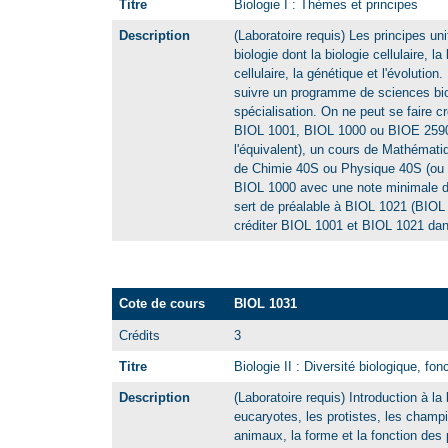
Titre
Biologie I : Thèmes et principes
Description
(Laboratoire requis) Les principes uni
biologie dont la biologie cellulaire, la
cellulaire, la génétique et l'évolution
suivre un programme de sciences bi
spécialisation. On ne peut se faire 
BIOL 1001, BIOL 1000 ou BIOE 2590.
l'équivalent), un cours de Mathématiq
de Chimie 40S ou Physique 40S (ou l
BIOL 1000 avec une note minimale d
sert de préalable à BIOL 1021 (BIOL 
créditer BIOL 1001 et BIOL 1021 dan
Cote de cours
BIOL 1031
Crédits
3
Titre
Biologie II : Diversité biologique, fonc
Description
(Laboratoire requis) Introduction à la 
eucaryotes, les protistes, les champi
animaux, la forme et la fonction des