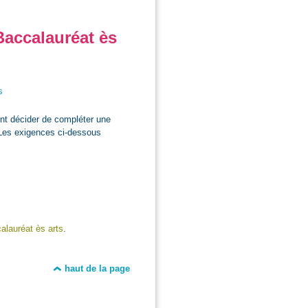
Baccalauréat ès
s
ent décider de compléter une
Les exigences ci-dessous
alauréat ès arts
.
haut de la page