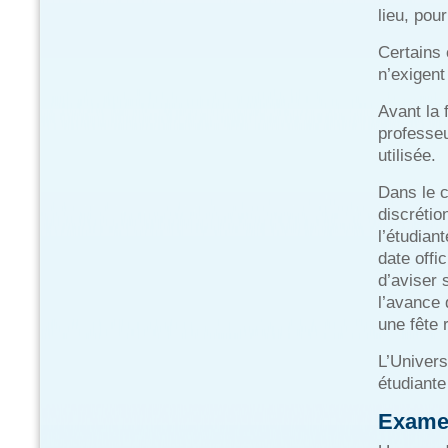
lieu, pou
Certains 
n’exigent
Avant la 
professeu
utilisée.
Dans le 
discrétio
l’étudian
date offic
d’aviser 
l’avance 
une fête 
L’Univers
étudiant
Examen