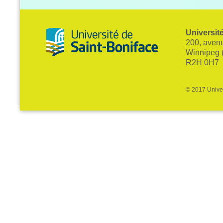
Universit
200, avenu
Winnipeg 
R2H 0H7
© 2017 Univer