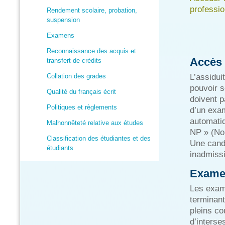
professio
Rendement scolaire, probation,
suspension
Examens
Reconnaissance des acquis et
Accès 
transfert de crédits
Collation des grades
L’assidui
pouvoir s
Qualité du français écrit
doivent p
Politiques et règlements
d’un exa
automatiq
Malhonnêteté relative aux études
NP » (No
Classification des étudiantes et des
Une candi
étudiants
inadmiss
Examen
Les exam
terminant
pleins co
d’interse