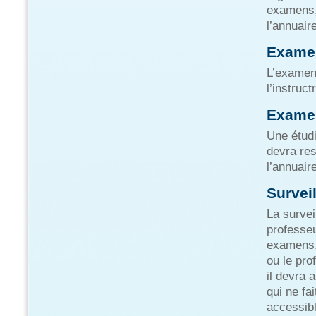
examens, 
l’annuair
Exame
L’examen 
l’instruc
Examen
Une étudi
devra res
l’annuair
Survei
La surve
professeu
examens. 
ou le pro
il devra 
qui ne fa
accessibl