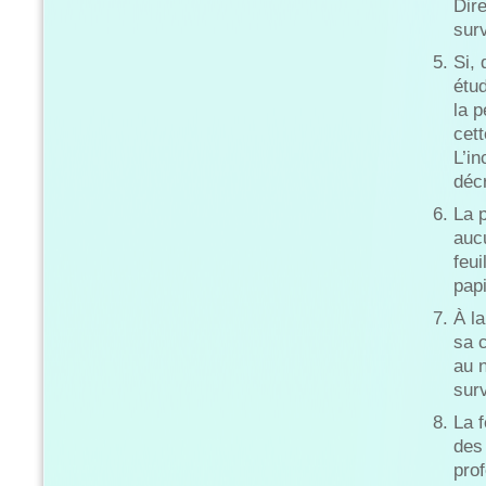
Dire
surv
Si,
étud
la 
cett
L’i
déc
La 
aucu
feu
papi
À la
sa 
au 
surv
La f
des
pro