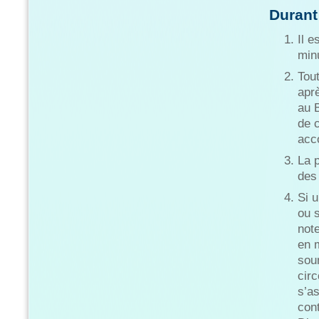
Durant
Il e
min
Tout
aprè
au 
de 
acc
La 
des
Si 
ou s
note
en m
soum
circ
s’as
cont