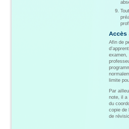
abs
Tou
préa
pro
Accès 
Afin de p
d’apprenti
examen, 
professeu
programme
normaleme
limite po
Par aille
note, il 
du coord
copie de 
de révis