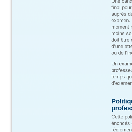
Une cand
final pou
auprès de
examen. I
moment mé
moins sep
doit être
d’une atte
ou de l’i
Un examen
professeu
temps que
d’examens
Politi
profes
Cette pol
énoncés d
règlemen