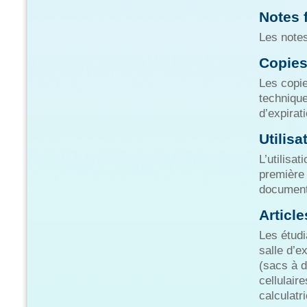
Notes 
Les notes
Copie
Les copie
technique
d’expirat
Utilisa
L’utilisa
première 
documents
Articl
Les étudi
salle d’e
(sacs à d
cellulair
calculatr