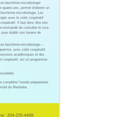
en biochimie-microbiologie
 quatre ans, permet d'obtenir un
biochimie-microbiologie. Les
gés avec le volet coopératif
 coopératif. Il faut donc être très
 recommandé de consulter le vice-
pour établir son horaire de
en biochimie-microbiologie –
gramme, avec volet coopératif,
s sessions académiques et des
et coopératif, est un programme
ssibilité.
de compléter l’année préparatoire
rsité du Manitoba.
ne : 204-235-4408