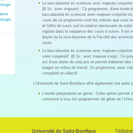
Le baccalauréat ès sciences avec majeure conjointe 
iologie
(B.Sc. avec majeure) : Ce programme, d'une durée de
jeure
baccalauréat ès sciences avec majeure conjointe en 
ologie,
cours de ce programme sont les mêmes que ceux exi
et l'offre de cours suit la rotation nécessaire du volet
vigilant dans la séquence des cours à suivre. Il est
doyen ou la vice-doyenne de la Faculté des sciences 
cours.
Le baccalauréat ès sciences avec majeure conjointe 
volet coopératif (B.Sc. avec majeure coop) : Ce pro
est d'une durée de cinq ans et permet d'alterner de
stages en milieu de travail. Ce programme, avec vol
compétitif et sélectif.
L’Université de Saint-Boniface offre également une autre po
L’année préparatoire en génie : Cette option permet 
commune à tous les programmes de génie de l’Unive
Université de Saint-Boniface
Télépho