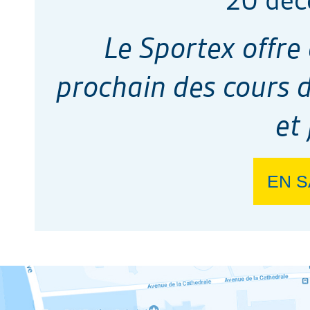
20 dé
Le Sportex offre 
prochain des cours de
et 
EN S