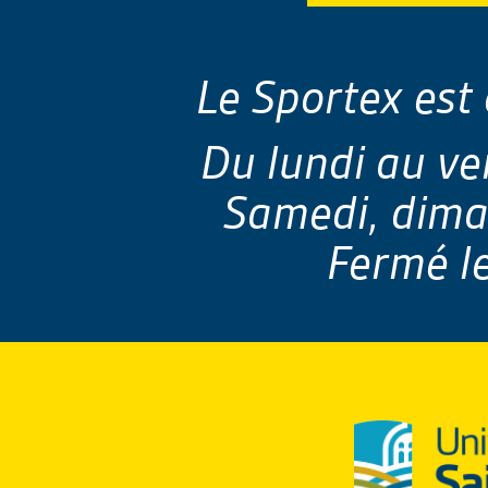
Le Sportex est 
Du lundi au ve
Samedi, dima
Fermé le