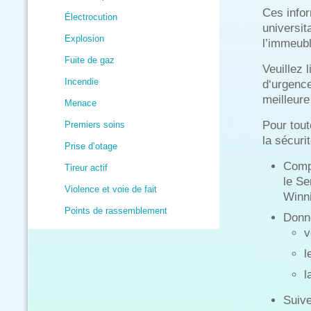
Ces info
Électrocution
universit
Explosion
l’immeubl
Fuite de gaz
Veuillez 
Incendie
d‘urgenc
meilleure
Menace
Pour tout
Premiers soins
la sécuri
Prise d’otage
Compo
Tireur actif
le Se
Violence et voie de fait
Winn
Points de rassemblement
Donne
v
l
l
Suive