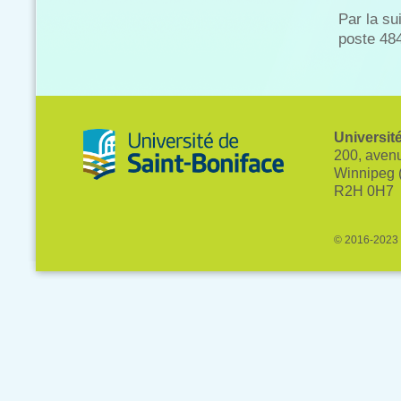
Par la su
poste 48
Universit
200, avenu
Winnipeg 
R2H 0H7
© 2016-2023 U