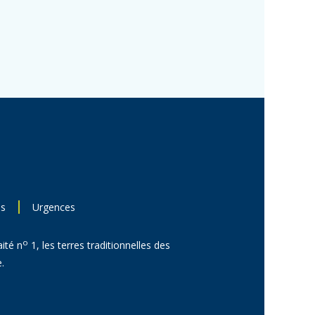
ns
Urgences
o
aité n
1, les terres traditionnelles des
.