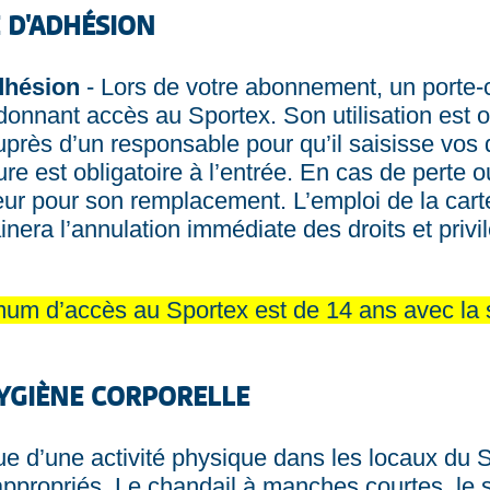
 D'ADHÉSION
dhésion
- Lors de votre abonnement, un porte-
donnant accès au Sportex. Son utilisation est o
r auprès d’un responsable pour qu’il saisisse vos
 est obligatoire à l’entrée. En cas de perte ou
eur pour son remplacement. L’emploi de la car
nera l’annulation immédiate des droits et privilè
um d’accès au Sportex est de 14 ans avec la s
HYGIÈNE CORPORELLE
ue d’une activité physique dans les locaux du S
propriés. Le chandail à manches courtes, le s