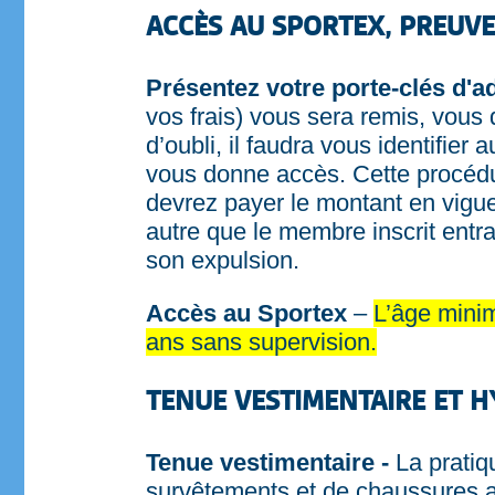
ACCÈS AU SPORTEX, PREUVE
Présentez votre porte-clés d'a
vos frais) vous sera remis, vous 
d’oubli, il faudra vous identifie
vous donne accès. Cette procédure
devrez payer le montant en vigu
autre que le membre inscrit entrai
son expulsion.
Accès au Sportex
–
L’âge minim
ans sans supervision.
TENUE VESTIMENTAIRE ET 
Tenue vestimentaire -
La pratiq
survêtements et de chaussures ap