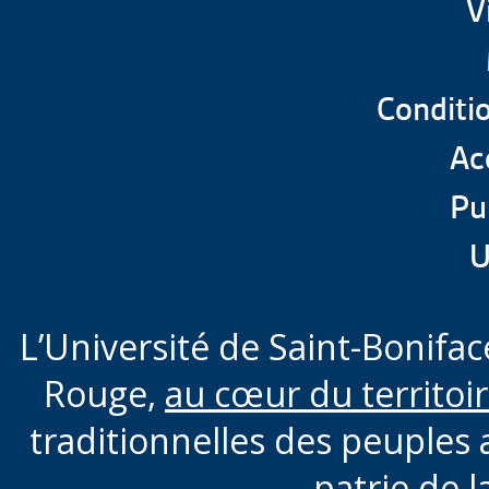
Envoi au Sénat - 25 
V
Conditio
Envoi au Sénat - 23 
Acc
Pu
U
L’Université de Saint-Boniface
Rouge,
au cœur du territoi
traditionnelles des peuples 
patrie de l