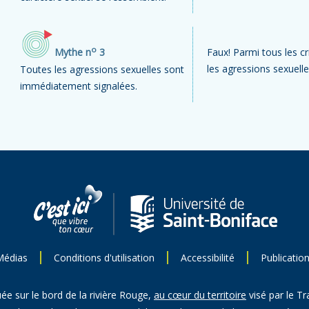
o
Mythe n
3
Faux! Parmi tous les c
les agressions sexuell
Toutes les agressions sexuelles sont
immédiatement signalées.
Médias
Conditions d'utilisation
Accessibilité
Publicatio
uée sur le bord de la rivière Rouge,
au cœur du territoire
visé par le Tr