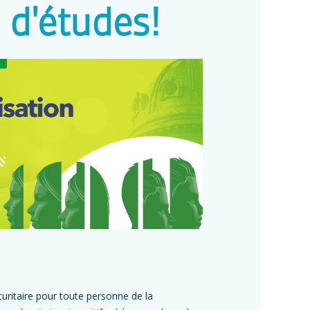
 d'études!
uritaire pour toute personne de la