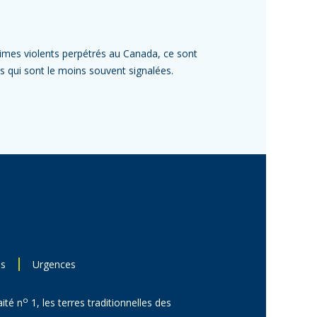
rimes violents perpétrés au Canada, ce sont
es qui sont le moins souvent signalées.
ns
Urgences
o
aité n
1, les terres traditionnelles des