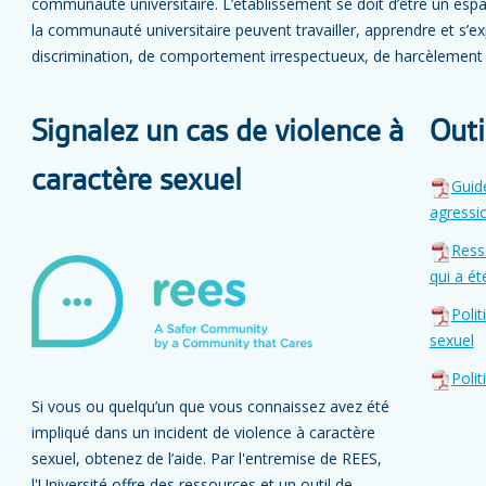
communauté universitaire. L’établissement se doit d’être un espa
la communauté universitaire peuvent travailler, apprendre et s’
discrimination, de comportement irrespectueux, de harcèlement o
Signalez un cas de violence à
Outi
caractère sexuel
Guide
agressi
Ress
qui a ét
Polit
sexuel
Polit
Si vous ou quelqu’un que vous connaissez avez été
impliqué dans un incident de violence à caractère
sexuel, obtenez de l’aide. Par l'entremise de REES,
l'Université offre des ressources et un outil de