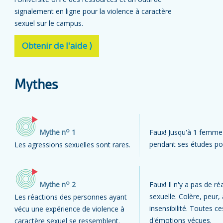
signalement en ligne pour la violence à caractère
sexuel sur le campus.
Obtenir de l'aide ⟩
Mythes
o
Mythe n
1
Faux! Jusqu'à 1 femme 
pendant ses études po
Les agressions sexuelles sont rares.
o
Mythe n
2
Faux! Il n'y a pas de r
sexuelle. Colère, peur,
Les réactions des personnes ayant
insensibilité. Toutes c
vécu une expérience de violence à
d'émotions vécues.
caractère sexuel se ressemblent.