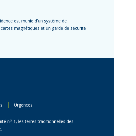
résidence est munie d'un système de
r cartes magnétiques et un garde de sécurité
ns
Urgences
o
aité n
1, les terres traditionnelles des
.