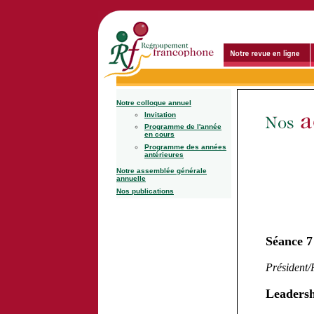
Notre colloque annuel
Invitation
Programme de l'année
en cours
Programme des années
antérieures
Notre assemblée générale
annuelle
Nos publications
Séance 7
Président/
Leadersh