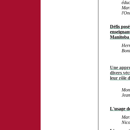
éduc
Mari
l'On
Défis posé
enseignant
Manitoba 
Herm
Boni
Une appro
divers véc
leur rôle 
Moni
Jean
L'usage de
Mari
Nico