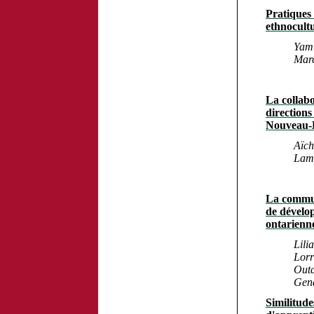
Pratiques 
ethnocultu
Yami
Marc
La collabo
directions
Nouveau-
Aïch
Lami
La commun
de dévelo
ontarienn
Lili
Lorr
Out
Gene
Similitud