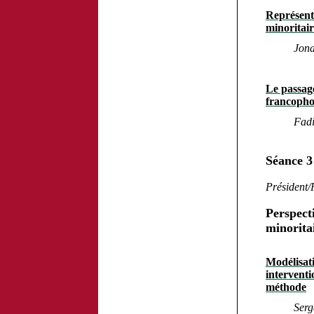
Représenta
minoritair
Jona
Le passag
francophon
Fadi
Séance 3
Président/
Perspect
minorita
Modélisati
interventi
méthode
Serg