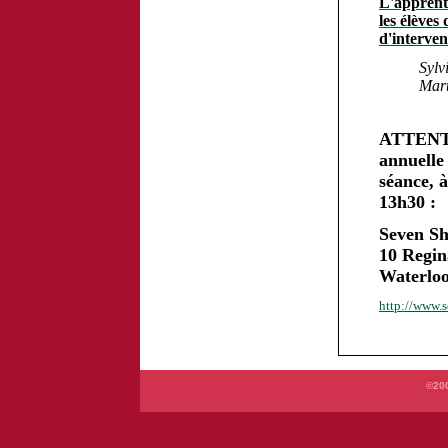
L'apprenti
les élève
d'interven
Sylv
Mart
ATTENTIO
annuelle
séance, 
13h30 :
Seven S
10 Regin
Waterlo
http://www.s
©200