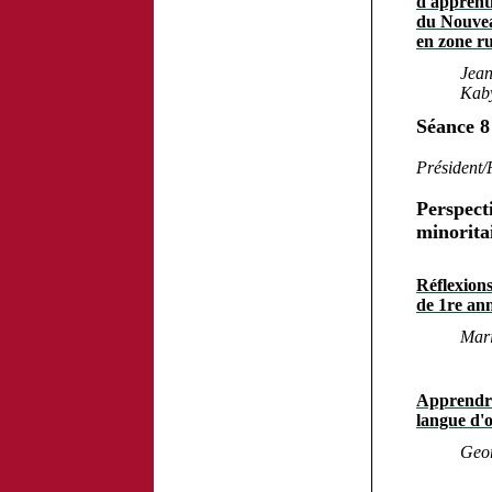
d'apprenti
du Nouvea
en zone r
Jean
Kaby
Séance 8
Président/
Perspecti
minorita
Réflexions
de 1re ann
Mari
Apprendre
langue d'o
Geor