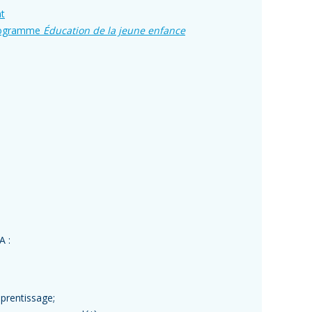
nt
 programme
Éducation de la jeune enfance
A :
prentissage;