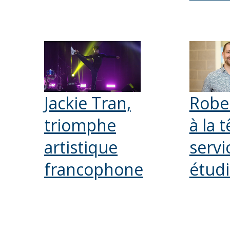
Jackie Tran,
Robe
triomphe
à la 
artistique
servi
francophone
étudi