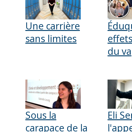
Une carrière
Éduqu
sans limites
effet
du v
Sous la
Eli Se
carapace de la
l'app