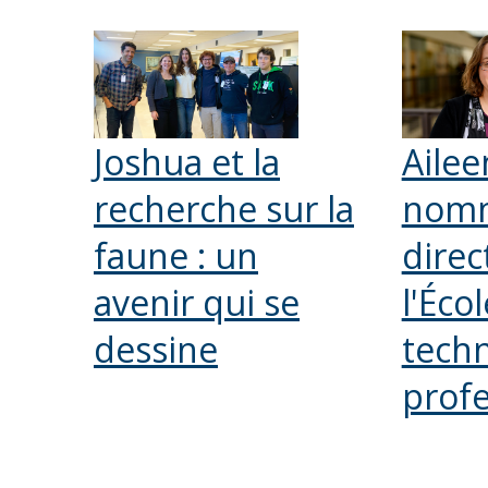
Joshua et la
Ailee
recherche sur la
nom
faune : un
direc
avenir qui se
l'Écol
dessine
techn
profe