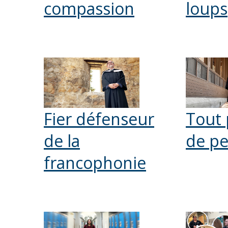
compassion
loups
Fier défenseur
Tout 
de la
de p
francophonie