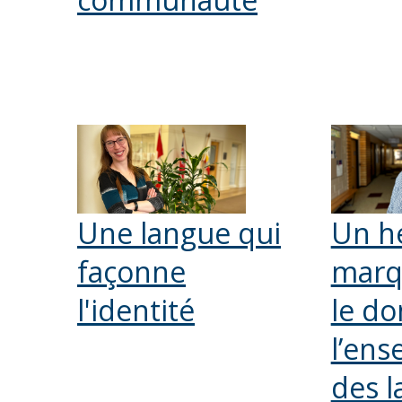
Une langue qui
Un h
façonne
marq
l'identité
le d
l’en
des 