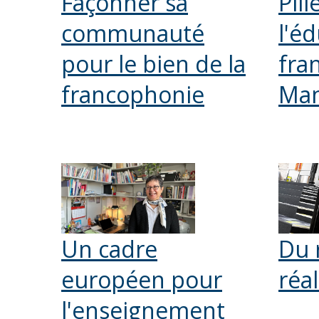
Façonner sa
Pili
communauté
l'é
pour le bien de la
fra
francophonie
Man
Un cadre
Du 
européen pour
réal
l'enseignement