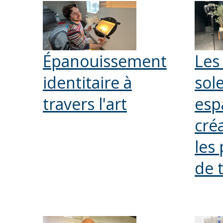
Épanouissement
Les
identitaire à
sole
travers l'art
esp
cré
les
de 