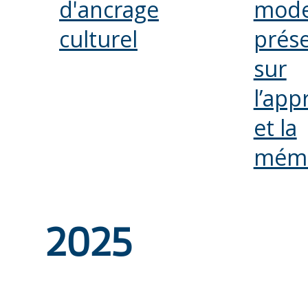
d'ancrage
mode
culturel
prés
sur
l’app
et la
mémo
2025