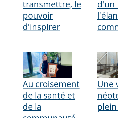
transmettre, le
d'un
pouvoir
l'éla
d'inspirer
com
Au croisement
Une 
de la santé et
néote
de la
plein
communauté