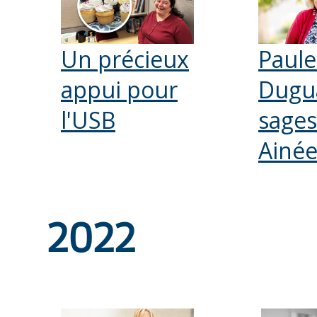
Un précieux
Paule
appui pour
Dugua
l'USB
sages
Ainé
2022