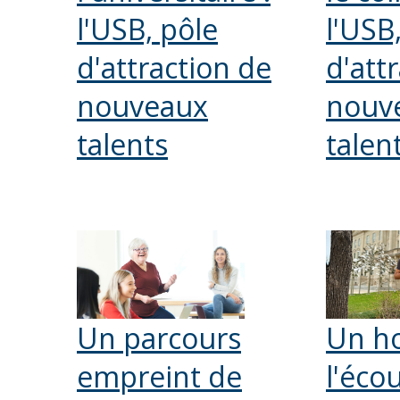
l'USB, pôle
l'USB
d'attraction de
d'att
nouveaux
nouv
talents
talen
Un parcours
Un h
empreint de
l'éco