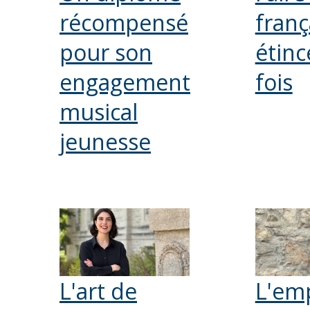
récompensé
franç
pour son
étince
engagement
fois
musical
jeunesse
L'art de
L'em