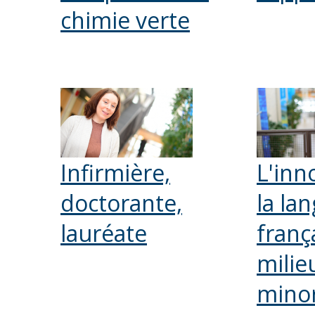
chimie verte
Infirmière,
L'inn
doctorante,
la la
lauréate
franç
milie
minor