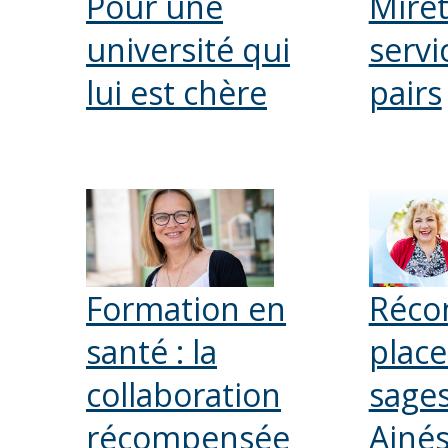
Pour une
Miret
université qui
servi
lui est chère
pairs
Formation en
Récon
santé : la
place
collaboration
sage
récompensée
Ainé