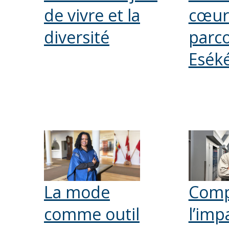
de vivre et la
cœur
diversité
parco
Esék
La mode
Comp
comme outil
l’imp