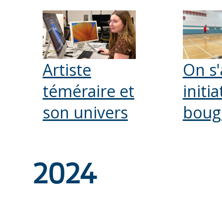
Artiste
On s'
téméraire et
initia
son univers
boug
2024