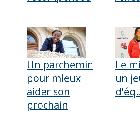
Un parchemin
Le mi
pour mieux
un je
aider son
d'équ
prochain