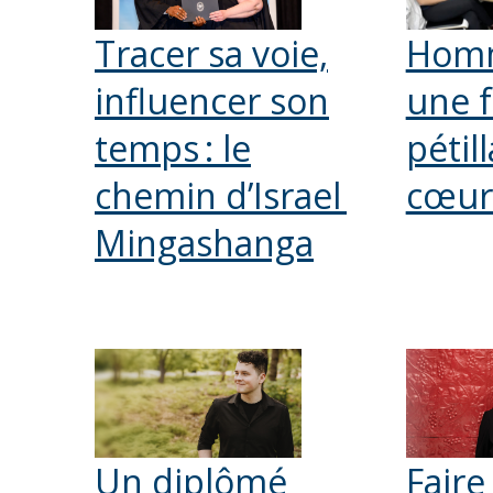
Tracer sa voie,
Hom
influencer son
une 
temps : le
pétil
chemin d’Israel
cœur
Mingashanga
Un diplômé
Faire 