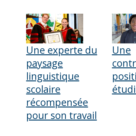
Une experte du
Une
paysage
contr
linguistique
positi
scolaire
étud
récompensée
pour son travail