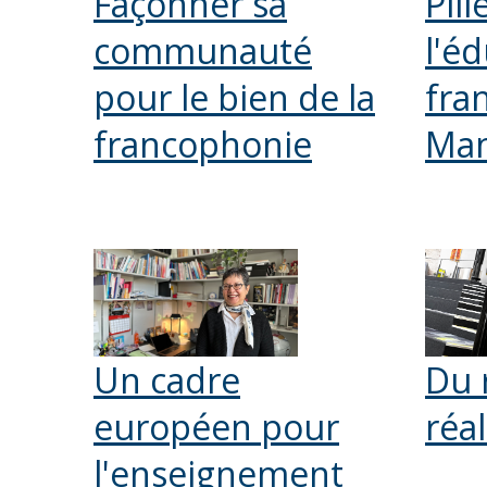
Façonner sa
Pili
communauté
l'é
pour le bien de la
fra
francophonie
Man
Un cadre
Du 
européen pour
réal
l'enseignement