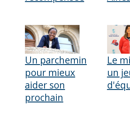
Un parchemin
Le mi
pour mieux
un je
aider son
d'équ
prochain