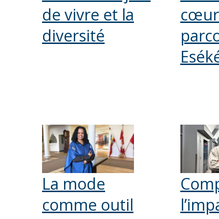
de vivre et la
cœur
diversité
parco
Esék
La mode
Comp
comme outil
l’imp