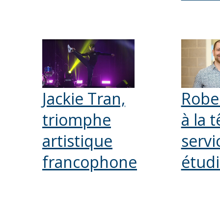
Jackie Tran,
Robe
triomphe
à la 
artistique
servi
francophone
étudi