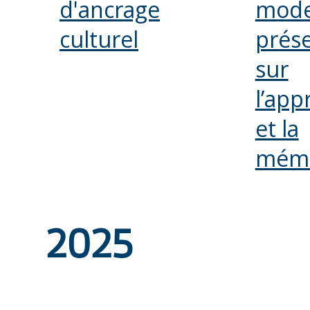
d'ancrage
mode
culturel
prés
sur
l’app
et la
mémo
2025