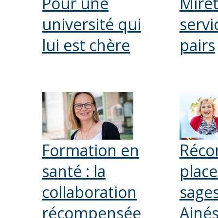
Pour une
Miret
université qui
servi
lui est chère
pairs
Formation en
Récon
santé : la
place
collaboration
sage
récompensée
Ainé