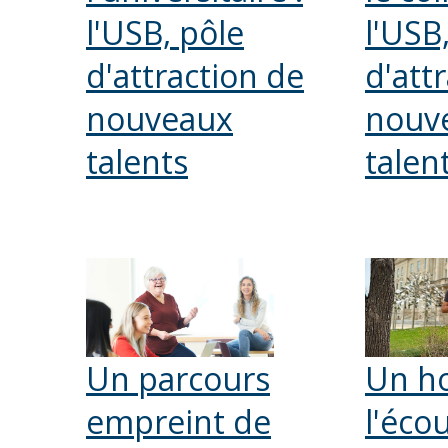
l'USB, pôle
l'USB
d'attraction de
d'att
nouveaux
nouv
talents
talen
Un parcours
Un h
empreint de
l'éco