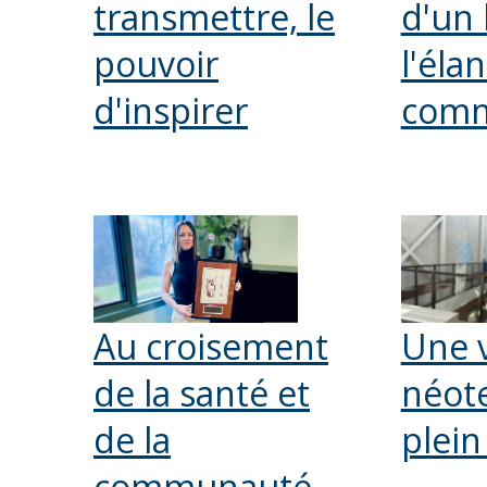
transmettre, le
d'un
pouvoir
l'éla
d'inspirer
com
Au croisement
Une 
de la santé et
néote
de la
plein
communauté