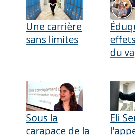
Une carrière
Éduqu
sans limites
effet
du v
Sous la
Eli Se
carapace de la
l'app