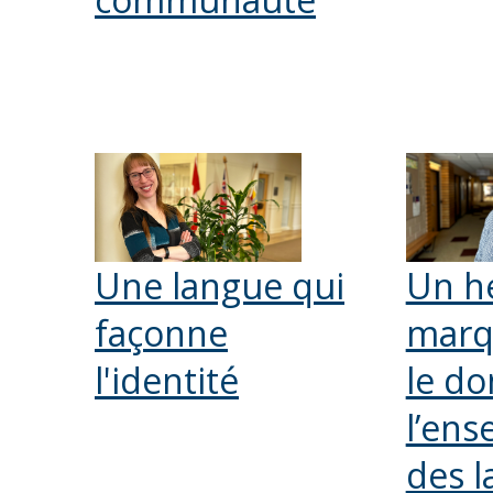
Une langue qui
Un h
façonne
marq
l'identité
le d
l’en
des 