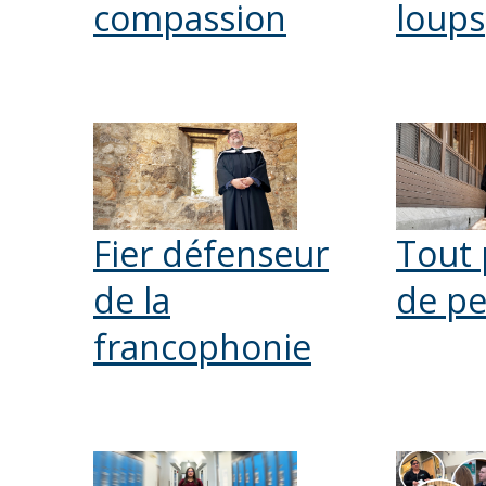
compassion
loups
Fier défenseur
Tout 
de la
de p
francophonie