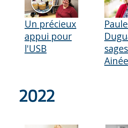
Un précieux
Paule
appui pour
Dugua
l'USB
sages
Ainé
2022