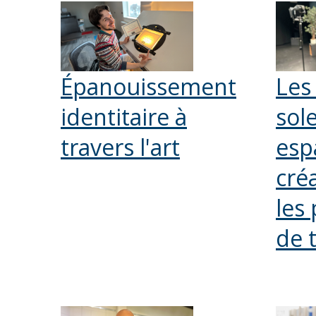
Épanouissement
Les
identitaire à
sole
travers l'art
esp
cré
les
de 