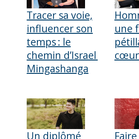
Tracer sa voie,
Hom
influencer son
une 
temps : le
pétil
chemin d’Israel
cœur
Mingashanga
Un diplômé
Faire 