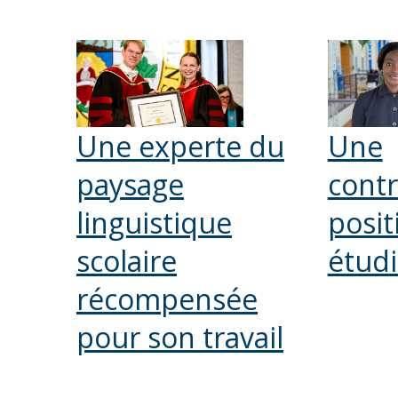
Une experte du
Une
paysage
contr
linguistique
positi
scolaire
étud
récompensée
pour son travail