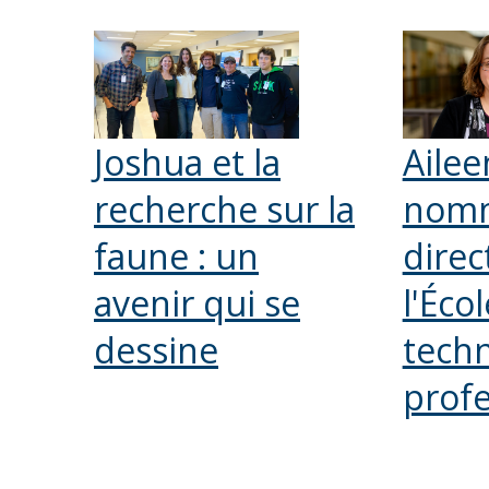
Joshua et la
Ailee
recherche sur la
nom
faune : un
direc
avenir qui se
l'Écol
dessine
techn
profe