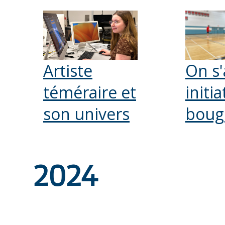
Artiste
On s'
téméraire et
initia
son univers
boug
2024