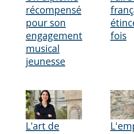
récompensé
franç
pour son
étince
engagement
fois
musical
jeunesse
L'art de
L'em