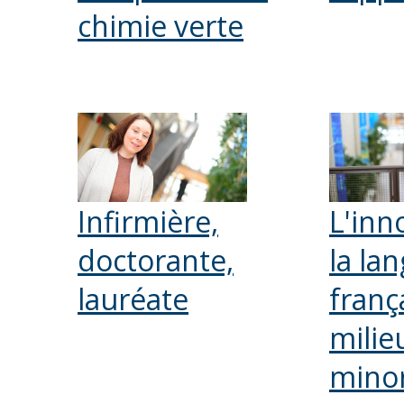
chimie verte
Infirmière,
L'inn
doctorante,
la la
lauréate
franç
milie
minor