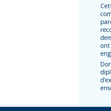
Cet
com
par
rec
dem
ont
eng
Dor
dip
d’e
ens