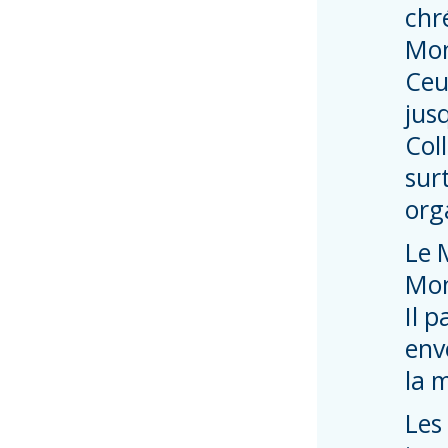
chré
Mon
Ceu
jus
Col
sur
org
Le 
Mon
Il 
env
la 
Les