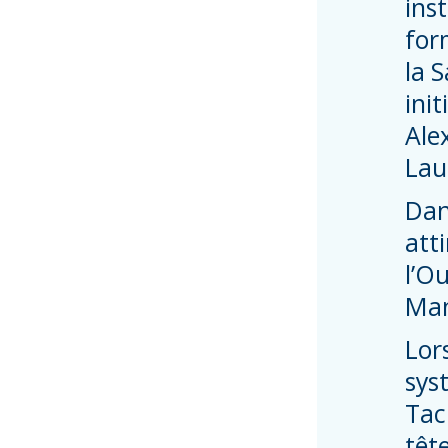
ins
for
la 
ini
Ale
Lau
Dan
att
l’Ou
Man
Lor
sys
Tac
têt