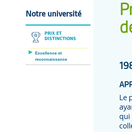
P
Notre université
d
PRIX ET
DISTINCTIONS
Excellence et
reconnaissance
19
APP
Le 
aya
qui
col