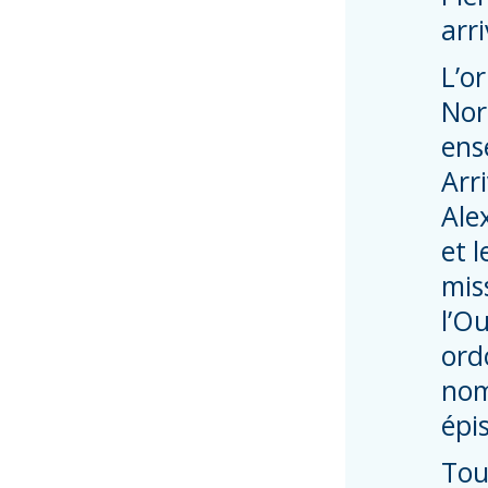
arr
L’o
Nor
ens
Arri
Ale
et 
mis
l’O
ord
nom
épi
Tour