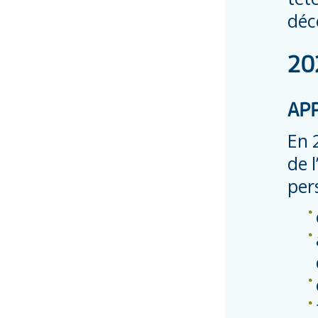
déc
20
AP
En 
de 
per