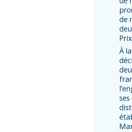
de 
pro
de m
deu
Pri
À l
déc
deu
fra
l’e
ses
dis
éta
Man