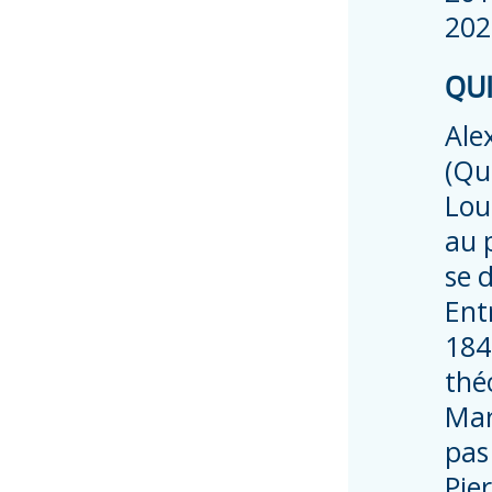
2020
QUI
Ale
(Qué
Lou
au 
se 
Ent
184
thé
Mar
pas
Pie