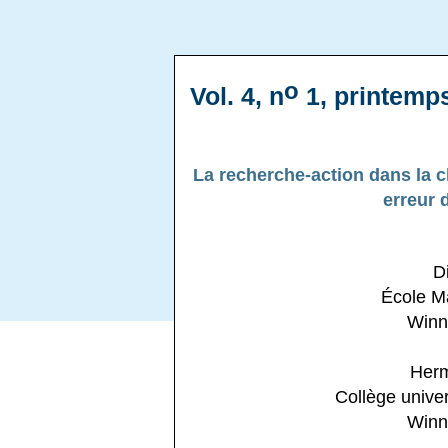
o
Vol. 4, n
1, printemps
La recherche-action dans la c
erreur 
D
École M
Winn
Her
Collège univer
Winn