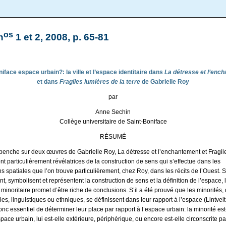
os
n
1 et 2, 2008, p. 65-81
iface espace urbain?: la ville et l’espace identitaire dans
La détresse et l’enc
et dans
Fragiles lumières de la terre
de Gabrielle Roy
par
Anne Sechin
Collège universitaire de Saint-Boniface
RÉSUMÉ
e penche sur deux œuvres de Gabrielle Roy, La détresse et l’enchantement et Fragil
sont particulièrement révélatrices de la construction de sens qui s’effectue dans les
s spatiales que l’on trouve particulièrement, chez Roy, dans les récits de l’Ouest. Si
ent, symbolisent et représentent la construction de sens et la définition de l’espace, 
é minoritaire promet d’être riche de conclusions. S’il a été prouvé que les minorités, 
lles, linguistiques ou ethniques, se définissent dans leur rapport à l’espace (Lintvelt
donc essentiel de déterminer leur place par rapport à l’espace urbain: la minorité est
space urbain, lui est-elle extérieure, périphérique, ou encore est-elle circonscrite p