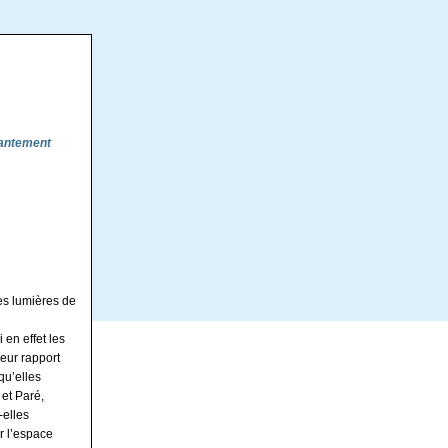
hantement
es lumières de
 en effet les
leur rapport
qu’elles
 et Paré,
-elles
ar l’espace