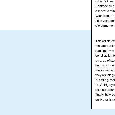
urbain? C’est 
Boniface ou d
espace la mino
Winnipeg? Et, 
cette ville) qu
d’éloignemen
This article 
that are parti
particularly i
construction o
an area of stu
linguistic or 
therefore beco
they an integr
It is fitting,
Roy’s highly m
into the urban
finally, how do
cultivates is 