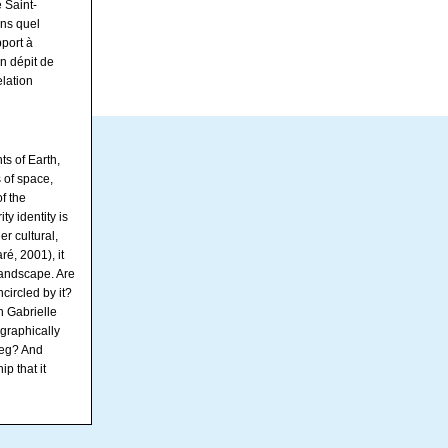
e Saint-
ans quel
pport à
en dépit de
elation
s of Earth,
s of space,
of the
y identity is
er cultural,
ré, 2001), it
landscape. Are
ncircled by it?
n Gabrielle
ographically
ipeg? And
ip that it