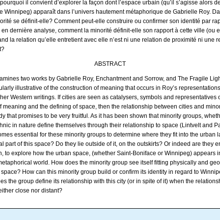
pourquoi il convient d’explorer la façon dont l’espace urbain (qu’il s’agisse alors d
e Winnipeg) apparaît dans l’univers hautement métaphorique de Gabrielle Roy. D
rité se définit-elle? Comment peut-elle construire ou confirmer son identité par ra
en dernière analyse, comment la minorité définit-elle son rapport à cette ville (ou 
and la relation qu’elle entretient avec elle n’est ni une relation de proximité ni une r
t?
ABSTRACT
examines two works by Gabrielle Roy, Enchantment and Sorrow, and The Fragile Light
cularly illustrative of the construction of meaning that occurs in Roy’s representation
n her Western writings. If cities are seen as catalysers, symbols and representatives 
f meaning and the defining of space, then the relationship between cities and minorit
dy that promises to be very fruitful. As it has been shown that minority groups, wheth
ethnic in nature define themselves through their relationship to space (Lintvelt and Pa
mes essential for these minority groups to determine where they fit into the urban 
al part of this space? Do they lie outside of it, on the outskirts? Or indeed are they e
 then, to explore how the urban space, (whether Saint-Boniface or Winnipeg) appears i
etaphorical world. How does the minority group see itself fitting physically and ge
 space? How can this minority group build or confirm its identity in regard to Winn
es the group define its relationship with this city (or in spite of it) when the relationsh
neither close nor distant?