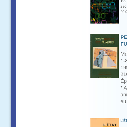
199
280 
20,
PE
FU
Mar
1-
19
21
Ép
* 
an
eu
L'É