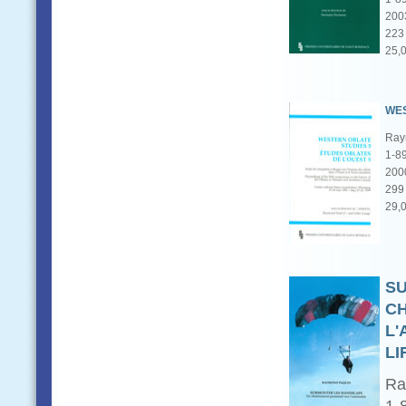
200
223 
25,
WES
Raym
1-8
200
299 
29,
SU
C
L'
LI
Ra