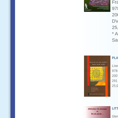
Fr
97
20
D
25
* A
Sa
PLA
Lise
978
200
291 
25,
LIT
Glen