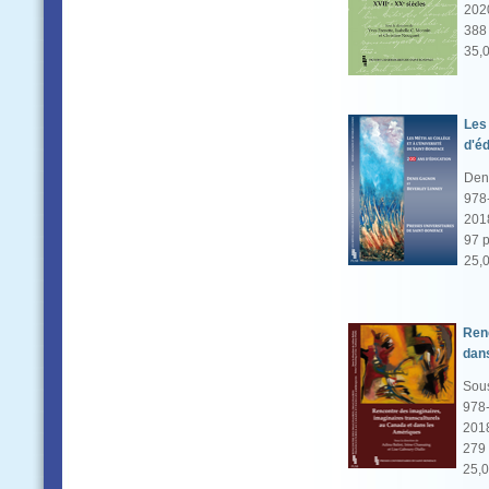
202
388 
35,
Les 
d'é
Den
978
201
97 p
25,
Renc
dan
Sous
978
201
279 
25,0