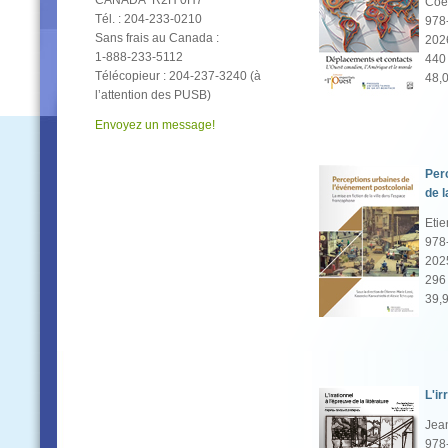
CANADA R2H 0H7
Coéd
Tél. : 204‑233-0210
978
Sans frais au Canada :
202
1‑888‑233‑5112
440 
Télécopieur : 204‑237‑3240 (à
48,
l’attention des PUSB)
Envoyez un message!
Perc
de l
Etie
978
202
296 
39,
L'ir
Jean
978