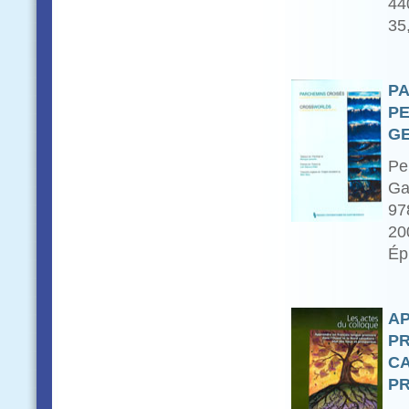
44
35
PA
PE
GE
Pe
Ga
97
20
Ép
AP
PR
CA
PR