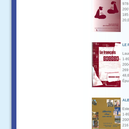
978
200
185 
20,
LE 
Lau
1-8
200
269 
48,
Épu
ALB
Este
1-8
200
216 