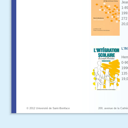
Jean
1-8
199
272 
20,
L'I
Her
0-9
199
135 
19,
© 2012 Université de Saint-Boniface
200, avenue de la Cathé