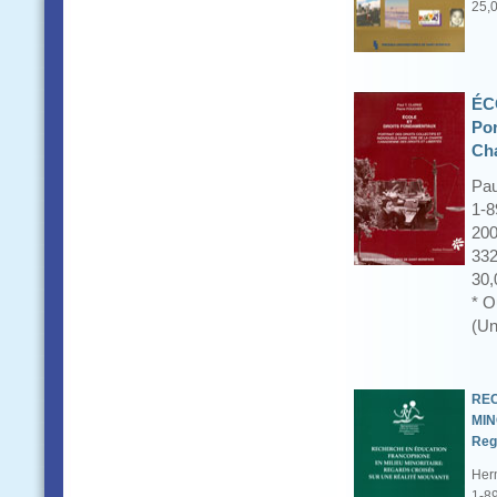
25,
ÉC
Por
Cha
Pau
1-8
20
332
30,
* O
(Un
REC
MIN
Reg
Her
1-8