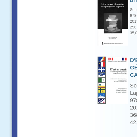
LIT
Sous
978
201
258 
35,
D'
GÉ
C
So
La
97
20
36
42