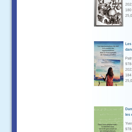
202
180 
25,
Les 
dan
Patr
978
202
184 
25,
Dans
les
Yves
978