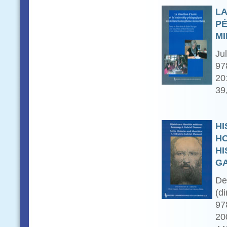
LA
PÉ
MI
Ju
97
20
39
HI
HO
HI
G
De
(di
97
20