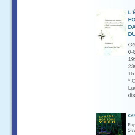
L'
FO
D
D
Ge
0-
19
23
15
* 
La
di
CAN
Ray
1-8