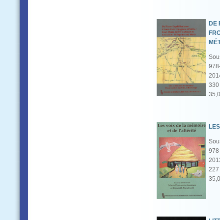
DE 
FRO
MÉT
Sous
978
201
330 
35,
LES
Sous
978
201
227 
35,