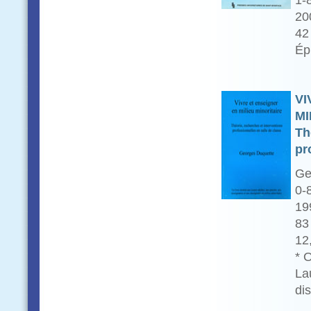
1-
20
42
Ép
VI
MI
Th
pr
Ge
0-
19
83
12
* 
La
di