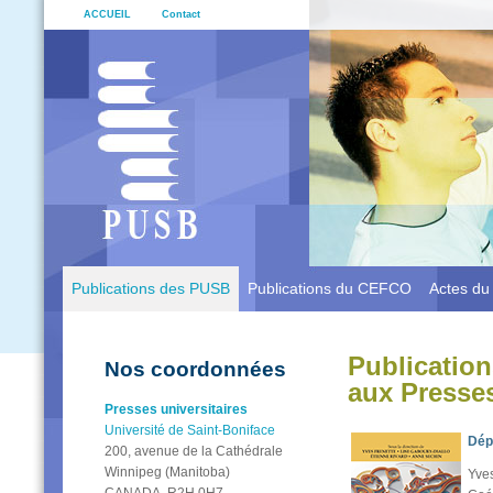
ACCUEIL
Contact
Publications des PUSB
Publications du CEFCO
Actes d
Publication
Nos coordonnées
aux Presses
Presses universitaires
Université de Saint-Boniface
Dép
200, avenue de la Cathédrale
Winnipeg (Manitoba)
Yves