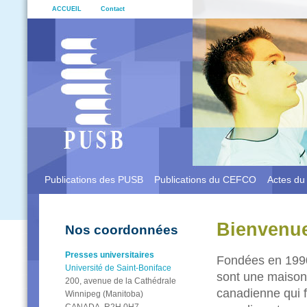
ACCUEIL
Contact
Publications des PUSB
Publications du CEFCO
Actes d
Bienvenu
Nos coordonnées
Presses universitaires
Fondées en 1990
Université de Saint-Boniface
sont une maison
200, avenue de la Cathédrale
canadienne qui fa
Winnipeg (Manitoba)