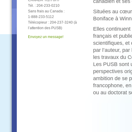
CANADA R2H 0H7
canadien et ses 
Tél. : 204‑233-0210
Situées au cœur 
Sans frais au Canada :
1‑888‑233‑5112
Boniface à Winn
Télécopieur : 204‑237‑3240 (à
l’attention des PUSB)
Elles continuent
français et publ
Envoyez un message!
scientifiques, e
par l’auteur, pa
les travaux du 
Les PUSB sont un
perspectives ori
ambition de se p
francophone, en 
ou au doctorat s