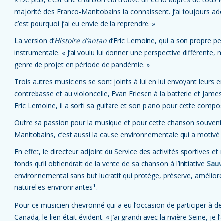
majorité des Franco-Manitobains la connaissent. J’ai toujours ad
c’est pourquoi j’ai eu envie de la reprendre. »
La version d’
Histoire d’antan
d’Eric Lemoine, qui a son propre pet
instrumentale. « J’ai voulu lui donner une perspective différente, 
genre de projet en période de pandémie. »
Trois autres musiciens se sont joints à lui en lui envoyant leurs e
contrebasse et au violoncelle, Evan Friesen à la batterie et Jame
Eric Lemoine, il a sorti sa guitare et son piano pour cette compos
Outre sa passion pour la musique et pour cette chanson souve
Manitobains, c’est aussi la cause environnementale qui a motivé
En effet, le directeur adjoint du Service des activités sportives et
fonds qu’il obtiendrait de la vente de sa chanson à l’initiative
Sauv
environnemental sans but lucratif qui protège, préserve, améliore
1
naturelles environnantes
.
Pour ce musicien chevronné qui a eu l’occasion de participer à d
Canada, le lien était évident. « J’ai grandi avec la rivière Seine, je