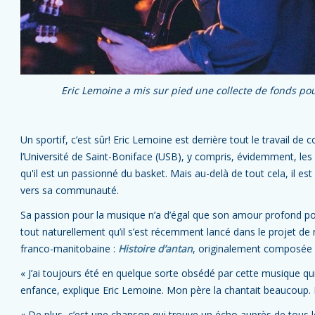
Eric Lemoine a mis sur pied une collecte de fonds po
Un sportif, c’est sûr! Eric Lemoine est derrière tout le travail de 
l’Université de Saint-Boniface (USB), y compris, évidemment, les
qu'il est un passionné du basket. Mais au-delà de tout cela, il es
vers sa communauté.
Sa passion pour la musique n’a d’égal que son amour profond po
tout naturellement qu’il s’est récemment lancé dans le projet de
franco-manitobaine :
Histoire d’antan
, originalement composée p
« J’ai toujours été en quelque sorte obsédé par cette musique q
enfance, explique Eric Lemoine. Mon père la chantait beaucoup. 
« De plus, c’est une chanson qui trouve un écho auprès de tous l