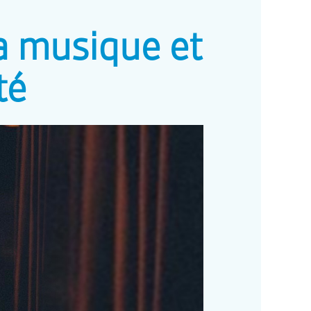
a musique et
té